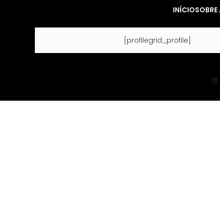
INÍCIO
SOBRE 
[profilegrid_profile]
© 