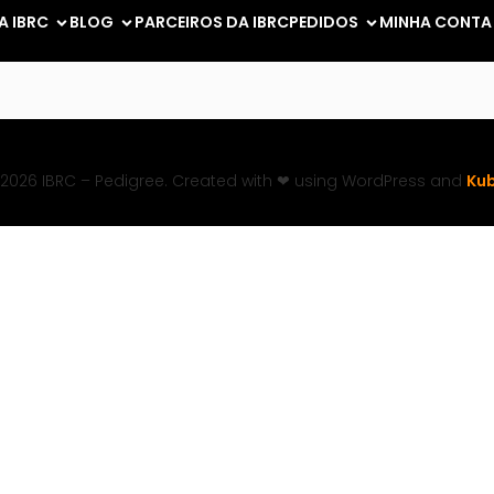
A IBRC
BLOG
PARCEIROS DA IBRC
PEDIDOS
MINHA CONTA
2026 IBRC – Pedigree. Created with ❤ using WordPress and
Kub