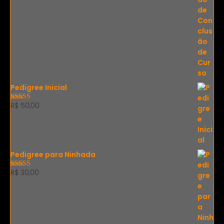
Pedigree Inicial
R$
50,00
Avaliação
5.00
de 5
Pedigree para Ninhada
R$
30,00
Avaliação
5.00
de 5