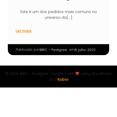
Este é um dos pedidos mais comuns no
universo da[…]
Ler mais
Publicado por
|
em
IBRC – Pedigree
8 julho 2022
© 2026 IBRC – Pedigree. Created with
using WordPress
and
Kubio