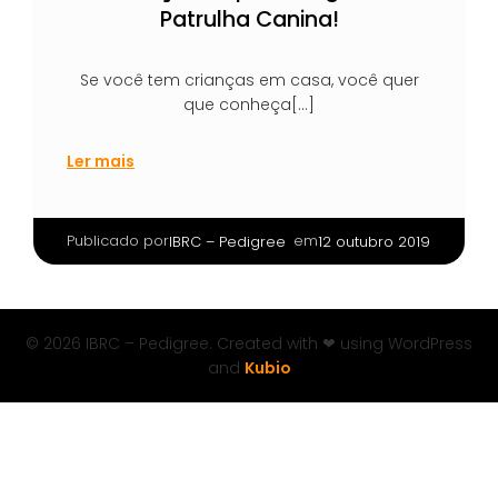
Patrulha Canina!
Se você tem crianças em casa, você quer
que conheça[…]
Ler mais
Publicado por
|
em
IBRC – Pedigree
12 outubro 2019
© 2026 IBRC – Pedigree. Created with ❤ using WordPress
and
Kubio