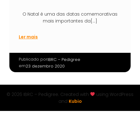
O Natal é uma das datas comemorativas
mais importantes da[…]
Ler mais
Publicado por
|
IBRC – Pedigree
em
23 dezembro 2020
© 2026 IBRC – Pedigree. Created with
using WordPress
and
Kubio