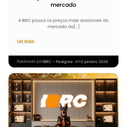
mercado
A IBRC possui os preços mais acessíveis do
mercado da[…]
Ler mais
Publicado por
|
em
IBRC – Pedigree
2 janeiro 2024