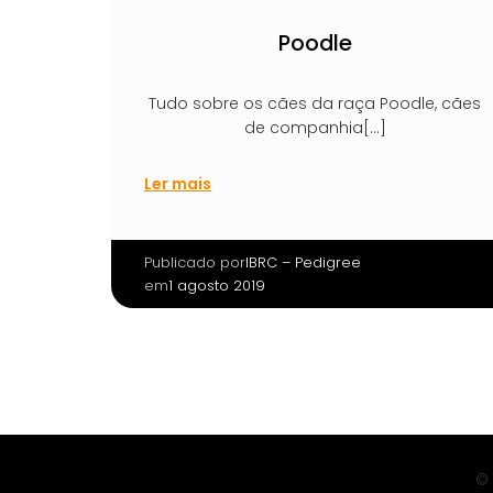
Poodle
Tudo sobre os cães da raça Poodle, cães
de companhia[…]
Ler mais
Publicado por
|
IBRC – Pedigree
em
1 agosto 2019
© 