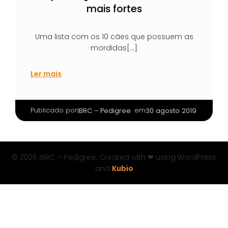
mais fortes
Uma lista com os 10 cães que possuem as
mordidas[…]
Ler mais
Publicado por
|
em
IBRC – Pedigree
30 agosto 2019
© 2026 IBRC – Pedigree. Created with ❤ using WordPress
and
Kubio