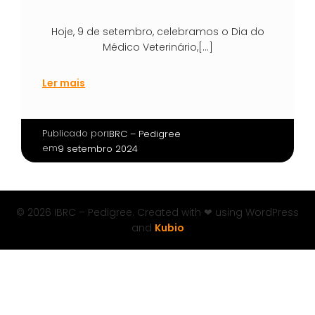
Hoje, 9 de setembro, celebramos o Dia do
Médico Veterinário,[…]
Ler mais
Publicado por
|
IBRC – Pedigree
em
9 setembro 2024
© 2026 IBRC – Pedigree. Created with ❤ using WordPress
and
Kubio