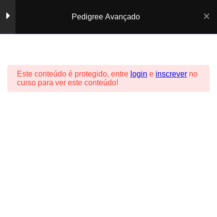
Pedigree Avançado
Casa
Todos os Cursos
Pedigree
Introdução ao Sistema
8
© 2026 IBRC - Pedigree. Created with ❤ using WordPress
Jurídico
and
Kubio
Este conteúdo é protegido, entre
login
e
inscrever
no
curso para ver este conteúdo!
Documentos emitidos
6
por outras entidades
Pedigree de Ninhada
2
Venda de cães e
6
Transferência de
Propriedade