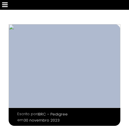
Escrito por
|
IBRC – Pedigree
em
30 novembro 2023