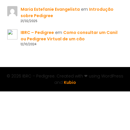
Maria Estefanie Evangelista
em
Introdução
sobre Pedigree
21/02/2025
IBRC – Pedigree
em
Como consultar um Canil
ou Pedigree Virtual de um cão
12/10/2024
© 2026 IBRC – Pedigree. Created with ❤ using WordPress
and
Kubio