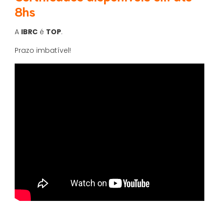
8hs
A
IBRC
é
TOP
.
Prazo imbatível!