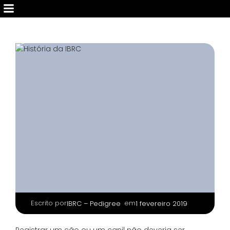
Escrito por
|
em
IBRC – Pedigree
1 fevereiro 2019