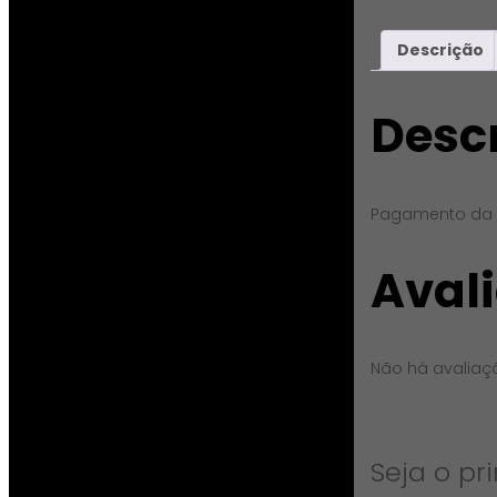
Descrição
Desc
Pagamento da I
Aval
Não há avaliaç
Seja o pr