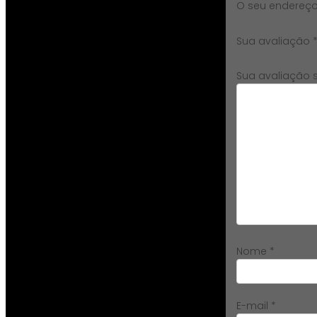
O seu endereço
Sua avaliação
Sua avaliação 
Nome
*
E-mail
*