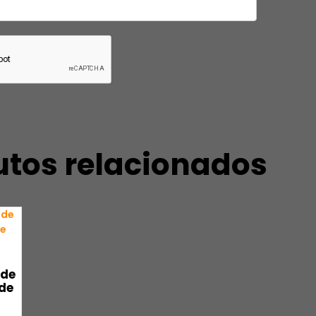
utos relacionados
 de
de