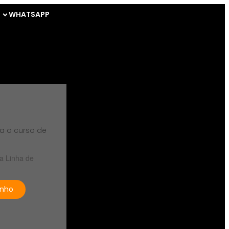
WHATSAPP
a o curso de
 Linha de
inho