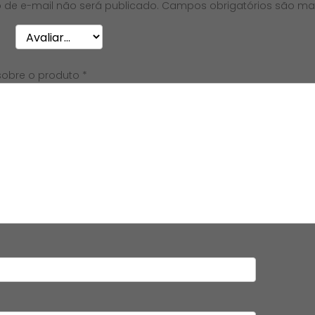
 de e-mail não será publicado.
Campos obrigatórios são m
*
sobre o produto
*