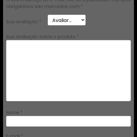
obrigatórios são marcados com
*
Sua avaliação
*
Sua avaliação sobre o produto
*
Nome
*
E-mail
*