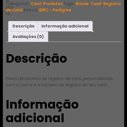
Categorias:
Canil
,
Produtos
Tags:
Brinde
,
Canil
,
Registro
de Canil
Marca:
IBRC – Pedigree
Descrição
Informação adicional
Avaliações (0)
Descrição
Placa decorativa de registro de canil, personalisada
com o nome e o número de registro do seu canil.
Informação
adicional