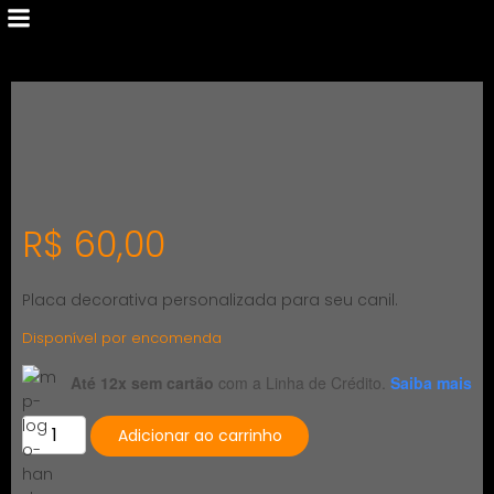
R$
60,00
Placa decorativa personalizada para seu canil.
Disponível por encomenda
Até 12x sem cartão
com a Linha de Crédito.
Saiba mais
Placa
Adicionar ao carrinho
decorativa
quantidade