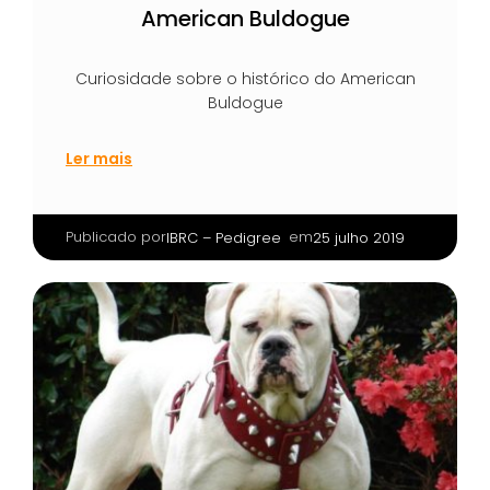
American Buldogue
Curiosidade sobre o histórico do American
Buldogue
Ler mais
Publicado por
|
em
IBRC – Pedigree
25 julho 2019