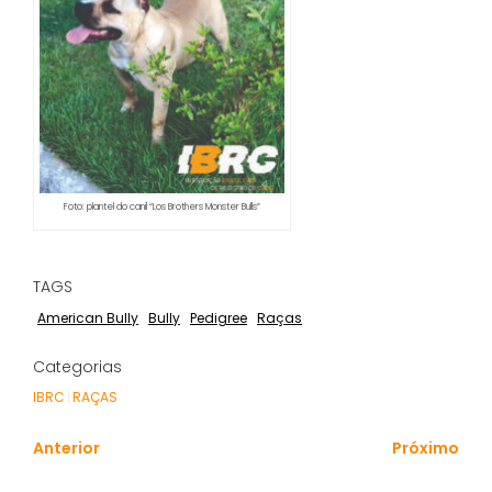
Foto: plantel do canil “Los Brothers Monster Bulls”
TAGS
American Bully
Bully
Pedigree
Raças
Categorias
IBRC
|
RAÇAS
Anterior
Próximo