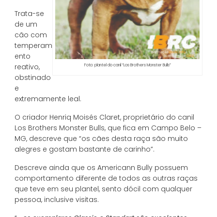
Trata-se
de um
cão com
temperam
ento
reativo,
Foto: plantel do canil “Los Brothers Monster Bulls”
obstinado
e
extremamente leal.
O criador Henriq Moisés Claret, proprietário do canil
Los Brothers Monster Bulls, que fica em Campo Belo –
MG, descreve que “os cães desta raça são muito
alegres e gostam bastante de carinho”.
Descreve ainda que os Americann Bully possuem
comportamento diferente de todos as outras raças
que teve em seu plantel, sento dócil com qualquer
pessoa, inclusive visitas.