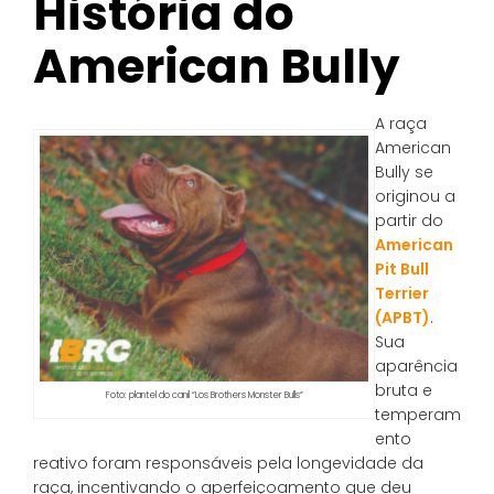
História do
American Bully
A raça
American
Bully se
originou a
partir do
American
Pit Bull
Terrier
(APBT)
.
Sua
aparência
bruta e
Foto: plantel do canil “Los Brothers Monster Bulls”
temperam
ento
reativo foram responsáveis pela longevidade da
raça, incentivando o aperfeiçoamento que deu