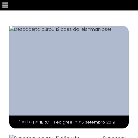
Escrito por
|
em
IBRC – Pedigree
5 setembro 2019