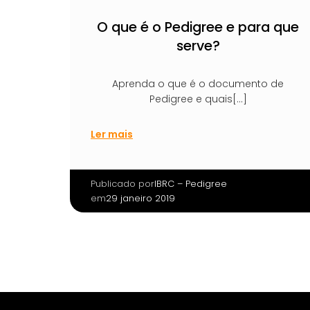
O que é o Pedigree e para que
serve?
Aprenda o que é o documento de
Pedigree e quais[…]
Ler mais
Publicado por
|
IBRC – Pedigree
em
29 janeiro 2019