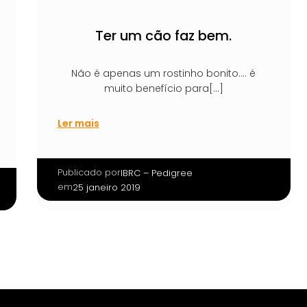
Ter um cão faz bem.
Não é apenas um rostinho bonito…. é
muito benefício para[…]
Ler mais
Publicado por
|
IBRC – Pedigree
em
25 janeiro 2019