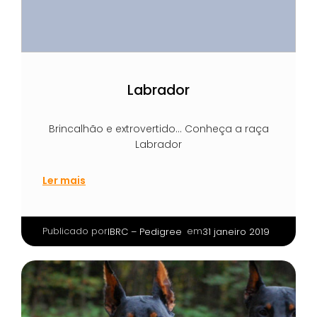
Labrador
Brincalhão e extrovertido… Conheça a raça
Labrador
Ler mais
Publicado por
|
em
IBRC – Pedigree
31 janeiro 2019